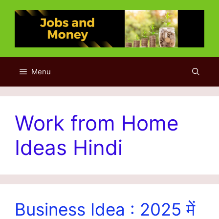
Skip
to
content
Menu
Work from Home
Ideas Hindi
Business Idea : 2025 में