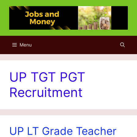
Skip
to
content
Menu
UP TGT PGT
Recruitment
UP LT Grade Teacher